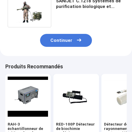
SANIJET C.1218 Systèmes de
purification biologique et
chimique nucléaire
multifonctionnels
Continuer
Produits Recommandés
RAH-3
RED-100P Détecteur
Détecteur de
échantillonneur de
de biochimie
rayonnement 