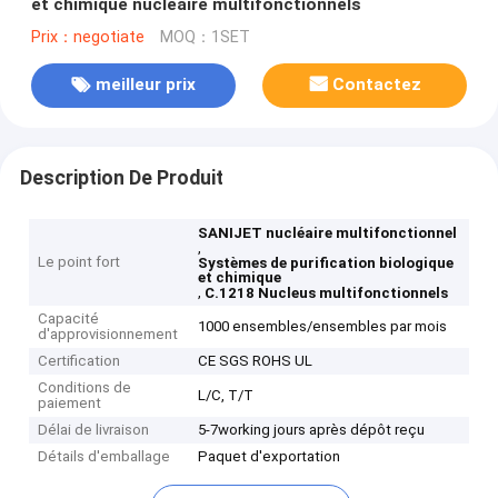
et chimique nucléaire multifonctionnels
Prix：negotiate
MOQ：1SET
meilleur prix
Contactez
Description De Produit
SANIJET nucléaire multifonctionnel
,
Le point fort
Systèmes de purification biologique
et chimique
,
C.1218 Nucleus multifonctionnels
Capacité
1000 ensembles/ensembles par mois
d'approvisionnement
Certification
CE SGS ROHS UL
Conditions de
L/C, T/T
paiement
Délai de livraison
5-7working jours après dépôt reçu
Détails d'emballage
Paquet d'exportation