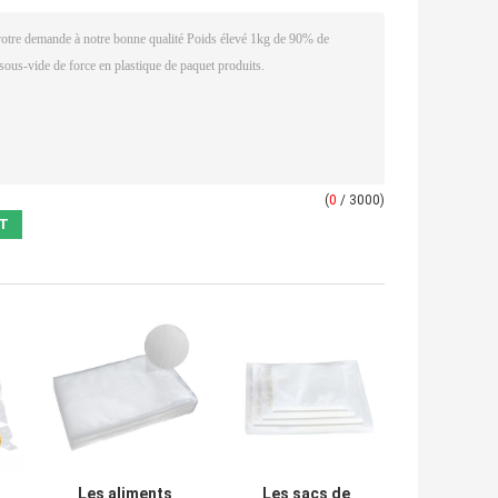
(
0
/ 3000)
Les aliments
Les sacs de