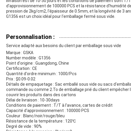
livraison est de 10-30 jours et les conditions de paiement sont T/T
d'approvisionnement de 100000 PCS et la résistance d'humidité de 
pression de 2kg/cm2, l'épaisseur de 0.5mm, et la longévité de 3 a
G1356 est un choix idéal pour l'emballage fermé sous vide.
Personnalisation :
Service adapté aux besoins du client par emballage sous vide
Marque : GSKA
Number modèle : G1356
Point d'origine : Guangdong, Chine
Certification : CE
Quantité d'ordre minimum : 1000/Pcs
Prix : $0.09-0.02
Détails de empaquetage : Sac emballé sous vide ou sacs d'emballa
commande ou comme 2.To de emballage prié du client empêcher la 
couvrir les produits dans des cartons
Délai de livraison : 10-30days
Conditions de paiement : T/T à l'avance, cartes de crédit
Capacité d'approvisionnement : 100000 PCS
Couleur : Blanc/noir/rouge/bleu
Résistance de la température : 120℃
Degré de vide : 90%