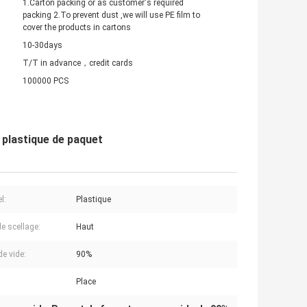
1.Carton packing or as customer's required
packing 2.To prevent dust ,we will use PE film to
cover the products in cartons
10-30days
T/T in advance，credit cards
100000 PCS
 plastique de paquet
l:
Plastique
de scellage:
Haut
de vide:
90%
Place