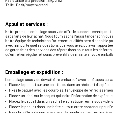
Résistance à la pression : 2kg/cm2
Taille : Petit/moyen/grand
Appui et services :
Notre produit d'emballage sous vide offre le support technique et 
satisfaits de leur achat. Nous fournissons l'assistance technique par
Notre équipe de techniciens fortement qualifiés sera disponible po
avec n'importe quelles questions que vous avez pu avoir rapportée
de garantie et des services des réparations pour tous les défauts
qu'entretien régulier et soins préventifs de maintenir votre emball
Emballage et expédition :
L'emballage sous vide devrait être embarqué avec les étapes suiva
Placez le paquet sur une palette ou dans un récipient d'expéditi
Fixez le paquet avec les courroies, l'enveloppe de rétrécissemen
Placez un label sur le paquet qui inclut l'information de expéditi
Placez le paquet dans un sachet en plastique fermé sous vide, si
Placez le paquet dans une boîte ou tout autre conteneur pour l'e
Fixez la boîte ou le conteneur avec la bande ou d'autres matéria