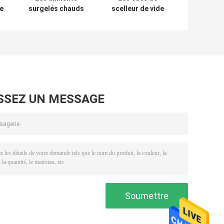
e
surgelés chauds
scelleur de vide
du sachet en
de GV de la CE
plastique de joint
soudent à chaud
e
de PE QS
trois côtés pour
adaptent la
le nylon de
marque aux
stockage de
besoins du client
nourriture
BPA libre
SSEZ UN MESSAGE