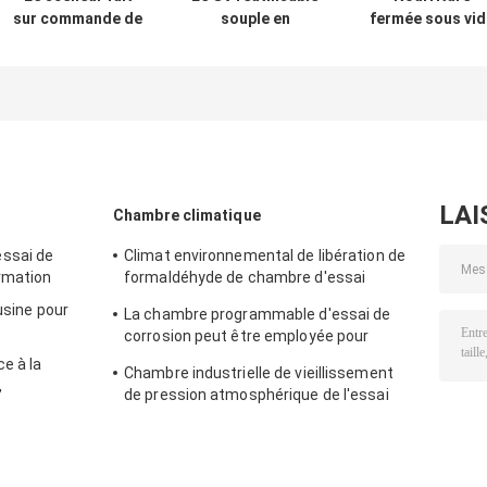
sur commande de
souple en
fermée sous vid
vide de cuisine
plastique de sac
1000Pcs en
met en sac le
de vide de
plastique de
plastique de
réfrigérateur de
polypropylène d
stockage de
Reheatable a
sac de la CE
nourriture de GV
gravé des biens
recyclable
en refief
LAI
Chambre climatique
ssai de
Climat environnemental de libération de
rmation
formaldéhyde de chambre d'essai
d'émission de COV
usine pour
La chambre programmable d'essai de
corrosion peut être employée pour
l'essai de corrosion matériel
e à la
Chambre industrielle de vieillissement
,
de pression atmosphérique de l'essai
de jet d'eau salée 86-106Kpa