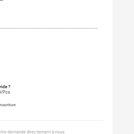
vide ?
0/Pcs.
ourriture
otre demande directement à nous