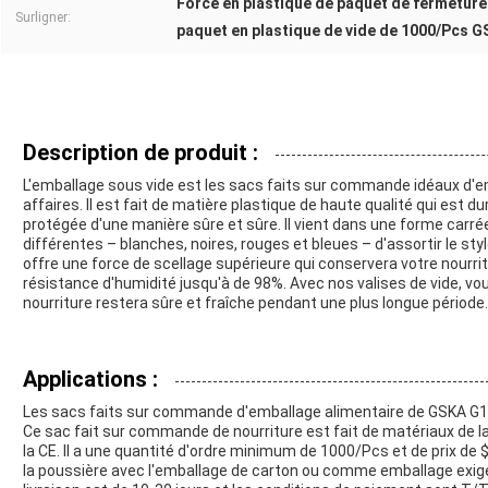
Force en plastique de paquet de fermeture
Surligner:
paquet en plastique de vide de 1000/Pcs 
Description de produit :
L'emballage sous vide est les sacs faits sur commande idéaux d'e
affaires. Il est fait de matière plastique de haute qualité qui est d
protégée d'une manière sûre et sûre. Il vient dans une forme carré
différentes – blanches, noires, rouges et bleues – d'assortir le st
offre une force de scellage supérieure qui conservera votre nourrit
résistance d'humidité jusqu'à de 98%. Avec nos valises de vide, 
nourriture restera sûre et fraîche pendant une plus longue période.
Applications :
Les sacs faits sur commande d'emballage alimentaire de GSKA G13
Ce sac fait sur commande de nourriture est fait de matériaux de la m
la CE. Il a une quantité d'ordre minimum de 1000/Pcs et de prix de
la poussière avec l'emballage de carton ou comme emballage exigé d