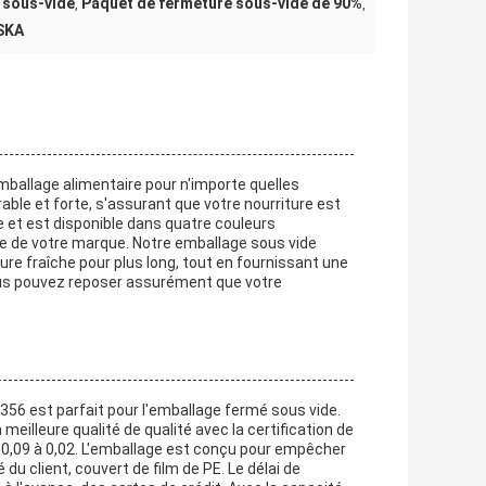
 sous-vide
Paquet de fermeture sous-vide de 90%
,
,
GSKA
mballage alimentaire pour n'importe quelles
urable et forte, s'assurant que votre nourriture est
e et est disponible dans quatre couleurs
yle de votre marque. Notre emballage sous vide
ure fraîche pour plus long, tout en fournissant une
vous pouvez reposer assurément que votre
56 est parfait pour l'emballage fermé sous vide.
eilleure qualité de qualité avec la certification de
 $0,09 à 0,02. L'emballage est conçu pour empêcher
u client, couvert de film de PE. Le délai de