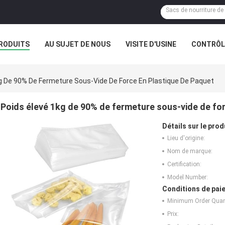
RODUITS
AU SUJET DE NOUS
VISITE D'USINE
CONTRÔLE
g De 90% De Fermeture Sous-Vide De Force En Plastique De Paquet
Poids élevé 1kg de 90% de fermeture sous-vide de fo
Détails sur le prod
Lieu d'origine:
Nom de marque:
Certification:
Model Number:
Conditions de paie
Minimum Order Quant
Prix: