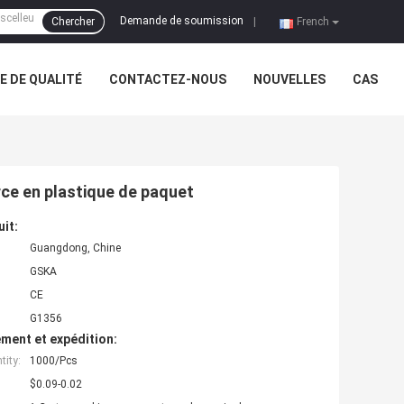
Demande de soumission
Chercher
|
French
 DE QUALITÉ
CONTACTEZ-NOUS
NOUVELLES
CAS
rce en plastique de paquet
uit:
Guangdong, Chine
GSKA
CE
G1356
ment et expédition:
ity:
1000/Pcs
$0.09-0.02