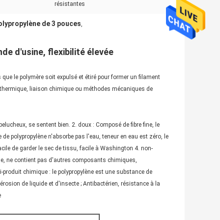
résistantes
olypropylène de 3 pouces
,
e d'usine, flexibilité élevée
 que le polymère soit expulsé et étiré pour former un filament
ésif thermique, liaison chimique ou méthodes mécaniques de
elucheux, se sentent bien. 2. doux : Composé de fibre fine, le
lle de polypropylène n'absorbe pas l'eau, teneur en eau est zéro, le
 facile de garder le sec de tissu, facile à Washington 4. non-
ible, ne contient pas d'autres composants chimiques,
ti-produit chimique : le polypropylène est une substance de
osion de liquide et d'insecte ; Antibactérien, résistance à la
e