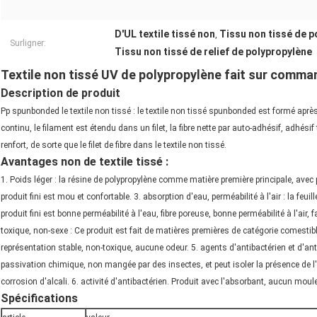
D'UL textile tissé non
Tissu non tissé de p
,
Surligner:
Tissu non tissé de relief de polypropylène
Textile non tissé UV de polypropylène fait sur command
Description de produit
Pp spunbonded le textile non tissé : le textile non tissé spunbonded est formé après
continu, le filament est étendu dans un filet, la fibre nette par auto-adhésif, adh
renfort, de sorte que le filet de fibre dans le textile non tissé.
Avantages non de textile tissé :
1. Poids léger : la résine de polypropylène comme matière première principale, avec p
produit fini est mou et confortable. 3. absorption d'eau, perméabilité à l'air : la feui
produit fini est bonne perméabilité à l'eau, fibre poreuse, bonne perméabilité à l'air,
toxique, non-sexe : Ce produit est fait de matières premières de catégorie comest
représentation stable, non-toxique, aucune odeur. 5. agents d'antibactérien et d'an
passivation chimique, non mangée par des insectes, et peut isoler la présence de l'ér
corrosion d'alcali. 6. activité d'antibactérien. Produit avec l'absorbant, aucun moul
Spécifications