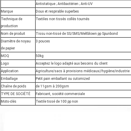
Antistatique ; Antibactérien ; Anti-UV
Marque
Doux et respirable superbes
Technique de
Textiles non tissés collés tournés
production
Nom de produit
Tissu non-tissé de SS/SMS/Meltblown pp Spunbond
Diamètre de noyau
3 pouces
de papier
MOQ
50kg
Logo
Acceptez le logo adapté aux besoins du client
Application
Agriculture/sacs à provisions médicaux//hygiène/industrie
Emballage
Petit pain emballant ou cutomized
Chaîne de poids
de 11gsm à 200gsm
TYPE DE SOCIÉTÉ
Fabricant, société commerciale
Mots-clés
Textile tissé de 100 pp non