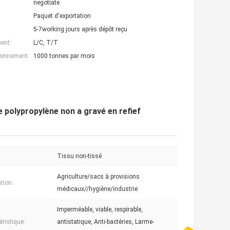
negotiate
Paquet d'exportation
5-7working jours après dépôt reçu
ent:
L/C, T/T
ionnement:
1000 tonnes par mois
de polypropylène non a gravé en refief
Tissu non-tissé
Agriculture/sacs à provisions
tion:
médicaux//hygiène/industrie
Imperméable, viable, respirable,
éristique:
antistatique, Anti-bactéries, Larme-