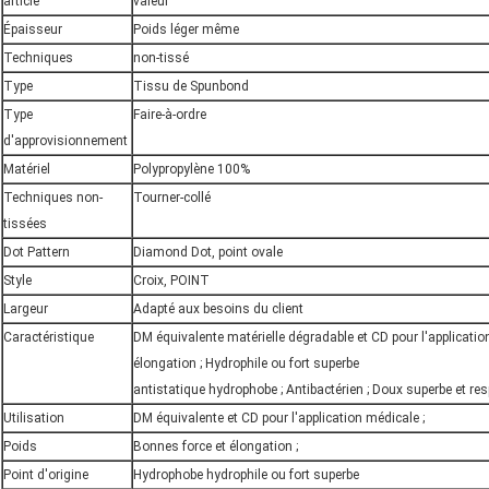
article
valeur
Épaisseur
Poids léger même
Techniques
non-tissé
Type
Tissu de Spunbond
Type
Faire-à-ordre
d'approvisionnement
Matériel
Polypropylène 100%
Techniques non-
Tourner-collé
tissées
Dot Pattern
Diamond Dot, point ovale
Style
Croix, POINT
Largeur
Adapté aux besoins du client
Caractéristique
DM équivalente matérielle dégradable et CD pour l'applicatio
élongation ; Hydrophile ou fort superbe
antistatique hydrophobe ; Antibactérien ; Doux superbe et res
Utilisation
DM équivalente et CD pour l'application médicale ;
Poids
Bonnes force et élongation ;
Point d'origine
Hydrophobe hydrophile ou fort superbe