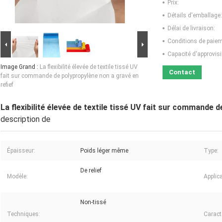
Prix:
Détails d'emballage:
Délai de livraison:
Conditions de paiem
Capacité d'approvis
Image Grand :
La flexibilité élevée de textile tissé UV
Contact
fait sur commande de polypropylène non a gravé en
refief
La flexibilité élevée de textile tissé UV fait sur commande 
description de
Épaisseur:
Poids léger même
Type:
De relief
Modèle:
Applica
Non-tissé
Techniques:
Caract