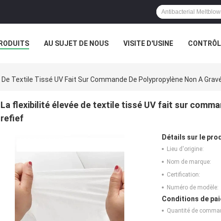
RODUITS
AU SUJET DE NOUS
VISITE D'USINE
CONTRÔLE
vée De Textile Tissé UV Fait Sur Commande De Polypropylène Non A Gravé
La flexibilité élevée de textile tissé UV fait sur com
refief
Détails sur le prod
Lieu d'origine:
Nom de marque:
Certification:
Numéro de modèle:
Conditions de pai
Quantité de comma