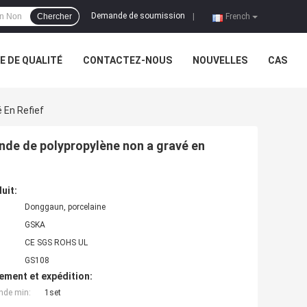
Demande de soumission
Chercher
|
French
 DE QUALITÉ
CONTACTEZ-NOUS
NOUVELLES
CAS
 En Refief
mande de polypropylène non a gravé en
uit:
Donggaun, porcelaine
GSKA
CE SGS ROHS UL
GS108
ement et expédition:
nde min:
1set