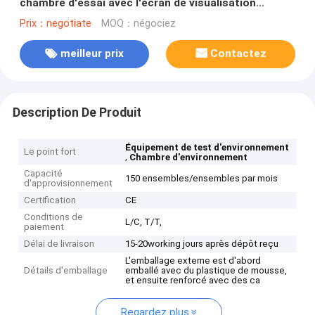
chambre d'essai avec l'écran de visualisation
d'affichage à cristaux liquides
Prix：negotiate
MOQ：négociez
meilleur prix
Contactez
Description De Produit
Équipement de test d'environnement
Le point fort
,
Chambre d'environnement
Capacité
150 ensembles/ensembles par mois
d'approvisionnement
Certification
CE
Conditions de
L/C, T/T,
paiement
Délai de livraison
15-20working jours après dépôt reçu
L'emballage externe est d'abord
Détails d'emballage
emballé avec du plastique de mousse,
et ensuite renforcé avec des ca
Regardez plus