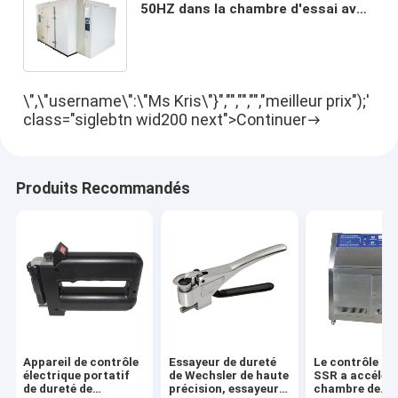
50HZ dans la chambre d'essai avec
l'écran de visualisation d'affichage
à cristaux liquides
\",\"username\":\"Ms Kris\"}","","","","meilleur prix");'
class="siglebtn wid200 next">Continuer
Produits Recommandés
Appareil de contrôle
Essayeur de dureté
Le contrôle de
électrique portatif
de Wechsler de haute
SSR a accéléré
de dureté de
précision, essayeur
chambre de